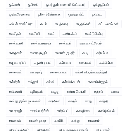
ஓசோன்
ஓபிஎஸ்
ஓமந்தூர் ராமசாமி ரெட்டியார்
ஓய்வூதியம்
ஓரினசேர்க்கை
ஓரினச்சேர்க்கை
ஓவர்டிராப்ட்
ஓவியம்
ஃபிடல் காஸ்ட்ரோ
கடல்
கடற்கரை
கடிதங்கள்
கட்டபொம்மன்
கணிதம்
கணினி
கண்
கண்டக்டர்
கண்டுபிடிப்பு
கண்ணகி
கண்ணதாசன்
கண்ணீர்
கதாகாலட்சேபம்
கதைகள்
கபசுர குடிநீா்
கபசுரக் குடிநீர்
கபடி
கரியப்பா
கருணாநிதி
கருண் நாயர்
கரோனா
கலப்படம்
கலிலியோ
கலைகள்
கலைஞர்
கலைவாணர்
கல்கி கிருஷ்ணமூர்த்தி
கல்லீரல்
கல்லூரி
கல்வி
கல்விக்கடன்
கவனச்சிதறல்
கவிமணி
கழிவுகள்
கழுகு
கள்ள நோட்டு
கற்றல்
கனவு
கஸ்தூரிரங்க ஐயங்கார்
காடுகள்
காதல்
காது
காந்தி
காமராஜர்
காரல் மார்க்ஸ்
கார்பெட்
காலநிலை
கால்டுவெல்
காவலன்
காவல் துறை
காவிரி
காற்று
கானகம்
கிரயப் பத்திரம்
கிரிக்கெட்
கிருபானந்த வாரியார்
கிருமிகள்