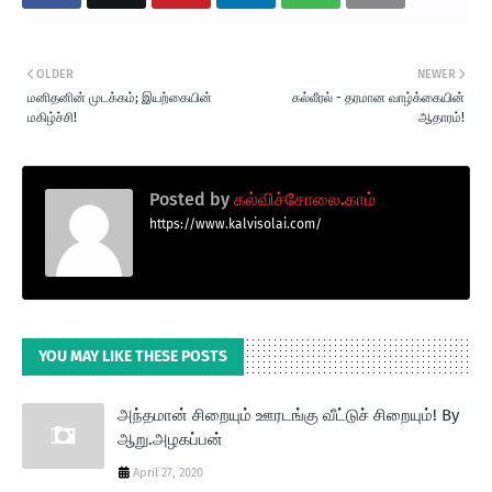
OLDER
NEWER
மனிதனின் முடக்கம்; இயற்கையின்
கல்லீரல் - தரமான வாழ்க்கையின்
மகிழ்ச்சி!
ஆதாரம்!
Posted by
கல்விச்சோலை.காம்
https://www.kalvisolai.com/
YOU MAY LIKE THESE POSTS
அந்தமான் சிறையும் ஊரடங்கு வீட்டுச் சிறையும்! By
ஆறு.அழகப்பன்
April 27, 2020