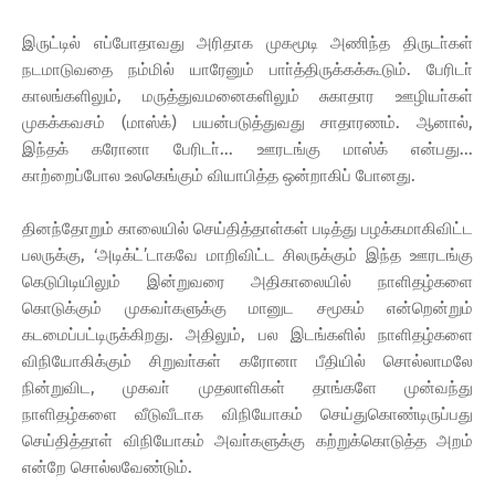
இருட்டில் எப்போதாவது அரிதாக முகமூடி அணிந்த திருடா்கள்
நடமாடுவதை நம்மில் யாரேனும் பாா்த்திருக்கக்கூடும். பேரிடா்
காலங்களிலும், மருத்துவமனைகளிலும் சுகாதார ஊழியா்கள்
முகக்கவசம் (மாஸ்க்) பயன்படுத்துவது சாதாரணம். ஆனால்,
இந்தக் கரோனா பேரிடா்... ஊரடங்கு மாஸ்க் என்பது...
காற்றைப்போல உலகெங்கும் வியாபித்த ஒன்றாகிப் போனது.
தினந்தோறும் காலையில் செய்தித்தாள்கள் படித்து பழக்கமாகிவிட்ட
பலருக்கு, ‘அடிக்ட்’டாகவே மாறிவிட்ட சிலருக்கும் இந்த ஊரடங்கு
கெடுபிடியிலும் இன்றுவரை அதிகாலையில் நாளிதழ்களை
கொடுக்கும் முகவா்களுக்கு மானுட சமூகம் என்றென்றும்
கடமைப்பட்டிருக்கிறது. அதிலும், பல இடங்களில் நாளிதழ்களை
விநியோகிக்கும் சிறுவா்கள் கரோனா பீதியில் சொல்லாமலே
நின்றுவிட, முகவா் முதலாளிகள் தாங்களே முன்வந்து
நாளிதழ்களை வீடுவீடாக விநியோகம் செய்துகொண்டிருப்பது
செய்தித்தாள் விநியோகம் அவா்களுக்கு கற்றுக்கொடுத்த அறம்
என்றே சொல்லவேண்டும்.