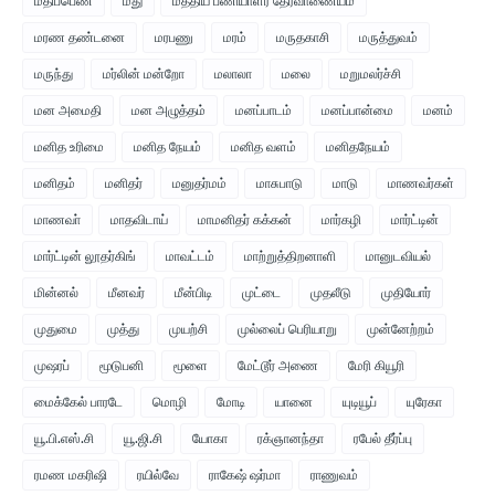
மதிப்பெண்
மது
மத்திய பணியாளர் தேர்வாணையம்
மரண தண்டனை
மரபணு
மரம்
மருதகாசி
மருத்துவம்
மருந்து
மர்லின் மன்றோ
மலாலா
மலை
மறுமலர்ச்சி
மன அமைதி
மன அழுத்தம்
மனப்பாடம்
மனப்பான்மை
மனம்
மனித உரிமை
மனித நேயம்
மனித வளம்
மனிதநேயம்
மனிதம்
மனிதர்
மனுதர்மம்
மாசுபாடு
மாடு
மாணவர்கள்
மாணவா்
மாதவிடாய்
மாமனிதர் கக்கன்
மார்கழி
மார்ட்டின்
மார்ட்டின் லூதர்கிங்
மாவட்டம்
மாற்றுத்திறனாளி
மானுடவியல்
மின்னல்
மீனவர்
மீன்பிடி
முட்டை
முதலீடு
முதியோர்
முதுமை
முத்து
முயற்சி
முல்லைப் பெரியாறு
முன்னேற்றம்
முஷரப்
மூடுபனி
மூளை
மேட்டூர் அணை
மேரி கியூரி
மைக்கேல் பாரடே
மொழி
மோடி
யானை
யுடியூப்
யுரேகா
யூ.பி.எஸ்.சி
யூ.ஜி.சி
யோகா
ரக்ஞானந்தா
ரபேல் தீர்ப்பு
ரமண மகரிஷி
ரயில்வே
ராகேஷ் ஷர்மா
ராணுவம்