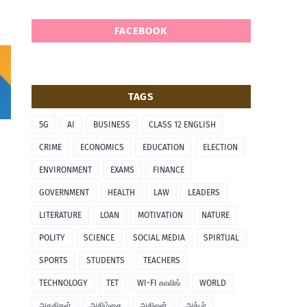
FACEBOOK
TAGS
5G
AI
BUSINESS
CLASS 12 ENGLISH
CRIME
ECONOMICS
EDUCATION
ELECTION
ENVIRONMENT
EXAMS
FINANCE
GOVERNMENT
HEALTH
LAW
LEADERS
LITERATURE
LOAN
MOTIVATION
NATURE
POLITY
SCIENCE
SOCIAL MEDIA
SPIRTUAL
SPORTS
STUDENTS
TEACHERS
TECHNOLOGY
TET
WI-FI காலிங்
WORLD
அகதிகள்
அகிம்சை
அகிலன்
அக்பர்