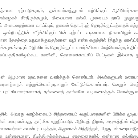
ான ஏற்பாடுகளும், தன்னார்வத்துடன் கற்பிக்கும் ஆசிரியர்களை
லைக்கழகச் சீர்திருத்தமும், நிலையான கல்வி முறையும் நாடு முழுவத
் அடைவதற்கான வாய்ப்பும், தகவல் தொடர்புத் தொழில்நுட்பத்தைக் கற்ற
றியத்தின் வீழ்ச்சிக்குப் பின் ஏற்பட்ட கடினமான நிலையிலும் க
ுவான தேசத்தை உருவாக்குவதற்கான வழி என்ற கருத்தில் இருந்து காஸ்ட
கழகங்களும் அறிவியல், தொழில்நுட்ப வளர்ச்சியை மேற்கொள்ளும் திட்
ப்பகுதிகளிலும்கூட கணினி, தொலைக்காட்சிப் பெட்டிகள் இல்லாத 
ுடன் ஆழமான உறவுகளை வளர்த்துக் கொண்டார். அவர்களுடன் உரையா
 வரலாற்றைக் கற்றுக்கொள்ளுமாறும் கேட்டுக்கொண்டார். வெறும் வெற
ன புரட்சியாளர்களாகத் தங்களைத் தாங்களே வடிவமைத்துக் கொள்ளும
், அவரது வாழ்க்கையும் சிந்தனையும் வகுப்பறைகளின் பிரிக்க முடி
் மரபு என்பது, தார்மிக உறுதிப்பாடு, அறிவுத் திறன், சமூகத்தின் மீ
ர்கள் காண்பர். படித்தல், ஆழமாகச் சிந்தித்தல், பிறருடன் உரையாடு
மிக உன்னதமான, நீடித்திருக்கக்கூடிய சாதனைகளில் ஒன்றான கல்விய