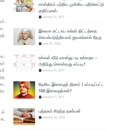
ில்
சாஸ்திரம் பற்றிய முக்கிய பதினெட்டு
குறிப்புகள்.
January 31, 2017
ம்
ராட
இலவச கட்டாய கல்வி திட்டத்தை
றத்
செயல்படுத்தியவர் ஜவகர்லால் நேரு
June 01, 2020
ியை
உங்கள் வீடு வாஸ்து படி உள்ளதா –
ும்
அறிந்து கொள்வது எப்படி?
வர்
January 31, 2017
த்த
ான,
தேசிய இளைஞர் தினம் | எப்படிப்பட்ட
100 இளைஞர்கள்?
ோளே
January 17, 2017
புத்தகம் சிறந்த நண்பன்
டல்
January 24, 2018
சு,