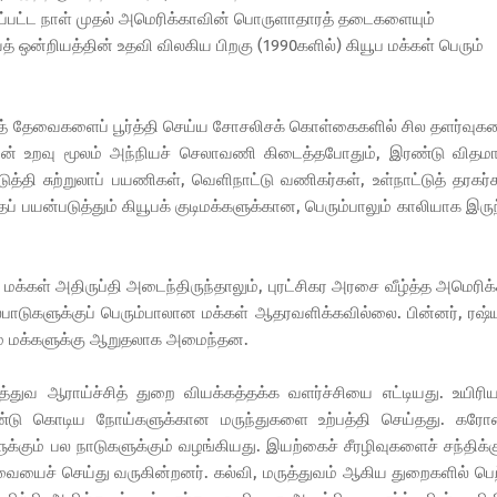
ுவப்பட்ட நாள் முதல் அமெரிக்காவின் பொருளாதாரத் தடைகளையும்
 ஒன்றியத்தின் உதவி விலகிய பிறகு (1990களில்) கியூப மக்கள் பெரும்
டைத் தேவைகளைப் பூர்த்தி செய்ய சோசலிசக் கொள்கைகளில் சில தளர்வு
்பெயின் உறவு மூலம் அந்நியச் செலாவணி கிடைத்தபோதும், இரண்டு வித
்தி சுற்றுலாப் பயணிகள், வெளிநாட்டு வணிகர்கள், உள்நாட்டுத் தரகர்
 பயன்படுத்தும் கியூபக் குடிமக்களுக்கான, பெரும்பாலும் காலியாக இரு
்கள் அதிருப்தி அடைந்திருந்தாலும், புரட்சிகர அரசை வீழ்த்த அமெரிக
பாடுகளுக்குப் பெரும்பாலான மக்கள் ஆதரவளிக்கவில்லை. பின்னர், ரஷ்
் மக்களுக்கு ஆறுதலாக அமைந்தன.
ுவ ஆராய்ச்சித் துறை வியக்கத்தக்க வளர்ச்சியை எட்டியது. உயிரிய
கண்டு கொடிய நோய்களுக்கான மருந்துகளை உற்பத்தி செய்தது. கர
ளுக்கும் பல நாடுகளுக்கும் வழங்கியது. இயற்கைச் சீரழிவுகளைச் சந்திக்க
வையைச் செய்து வருகின்றனர். கல்வி, மருத்துவம் ஆகிய துறைகளில் பெ