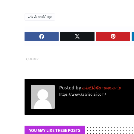
ஃபிடல் காஸ்ட்ரோ
OLDER
Posted by
கல்விச்சோலை.காம்
https://www.kalvisolai.com/
YOU MAY LIKE THESE POSTS