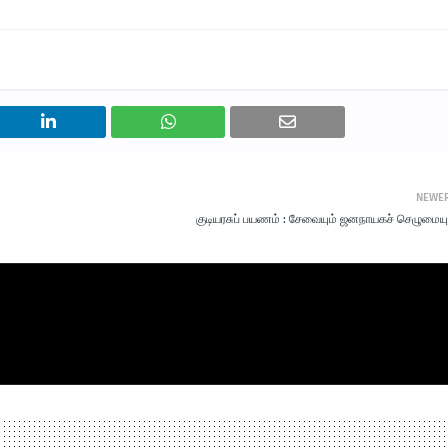
NEWE
குடியரசுப் பயணம் : சேவையும் ஜனநாயகச் செழுமையு