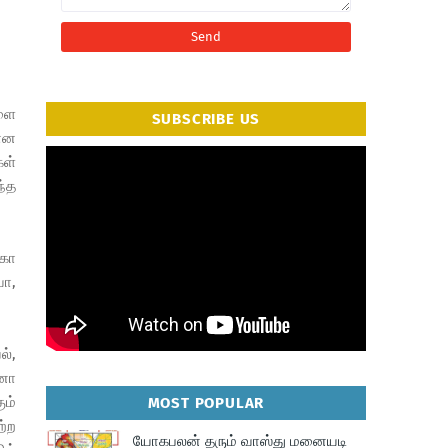
களை
SUBSCRIBE US
மான
கள்
ந்த
்கா
யா,
ல்,
ோனா
ும்
MOST POPULAR
ற்ற
யோகபலன் தரும் வாஸ்து மனையடி