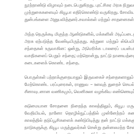
நூற்றாண்டு விழாவும் நடைபெறுகிறது. புரட்சிகர அரசு நிற
முற்றுகைகளையும் கியூபா எதிர்கொண்டு வருகிறது. சோவியத்
துன்பங்களை அனுபவித்தனர்.சவால்கள் மற்றும் சாதனைகள்
அந்த நெருக்கடி மிகுந்த ஆண்டுகளில், மக்களின் அடிப்ப
அரசு ஏற்படுத்த வேண்டியிருந்தது. சுற்றுலா மற்றும் ஸ
சந்தைகள் உருவாகின: ஒன்று, அமெரிக்க டாலரைப் பயன்படுத
வசதிகளைப் பெறும் சந்தை; மற்றொன்று, நாட்டு நாணயத்தைப்
கடைகளைக் கொண்ட சந்தை.
பொருள்கள் பற்றாக்குறையாலும் இருவகைச் சந்தைகளாலும் மக
மேற்கொண்ட பரப்புரைகள், ராணுவ – உளவுத் துறைச் செயல்
சீனாவுடனான வணிகமும், வெனிசுலா வழங்கிய எண்ணெயும
கடுமையான சோதனை நிறைந்த காலத்திலும், கியூப மருத்த
வேதியியல், நானோ தொழில்நுட்பத்தில் முன்னேற்றம் 
காலத்தில் தடுப்பூசிகளைக் கண்டுபிடித்து தன் நாட்டு மக்க
நாடுகளுக்கு கியூப மருத்துவர்கள் சென்று தன்னலமற்ற சே