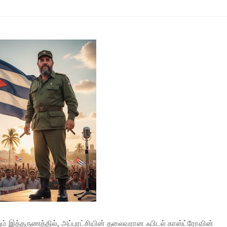
ும் இத்தருணத்தில், அப்புரட்சியின் தலைவரான ஃபிடல் காஸ்ட்ரோவின்