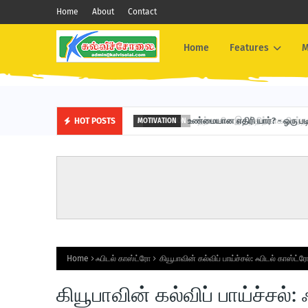
Home
About
Contact
Home
Features
M
உண்மையான எதிரி யார்? - ஒரு படி
HOT POSTS
MOTIVATION
Home
ஃபிடல் காஸ்ட்ரோ
கியூபாவின் கல்விப் பாய்ச்சல்: ஃபிடல் காஸ்ட்
கியூபாவின் கல்விப் பாய்ச்சல்