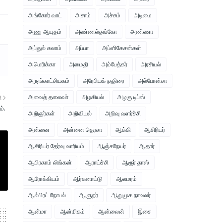
அங்கோர் வாட்
அசாம்
அச்சம்
அடிமை
அணு ஆயுதம்
அண்ணல்தங்கோ
அண்ணா
அப்துல் கலாம்
அப்பா
அப்ளிகேசன்கள்
அமெரிக்கா
அமைதி
அம்பேத்கர்
அரசியல்
அருங்காட்சியகம்
அரேபியக் குதிரை
அல்போன்சா
அவைத் தலைவா்
அழகியல்
அழகு டிப்ஸ்
R
ம்.
அறிஞர்கள்
அறிவியல்
அறிவு வளர்ச்சி
அன்னை
அன்னை தெரசா
ஆக்கி
ஆசிரியர்
ஆசிரியர் தேர்வு வாரியம்
ஆஞ்சநேயர்
ஆதார்
ஆபிரகாம் லிங்கன்
ஆராய்ச்சி
ஆரூர் தாஸ்
ஆரோக்கியம்
ஆர்கனாய்டு
ஆலமரம்
ஆல்பிரட் நோபல்
ஆளுநர்
ஆறுமுக நாவலர்
ஆன்மா
ஆன்மிகம்
ஆன்லைன்
இசை