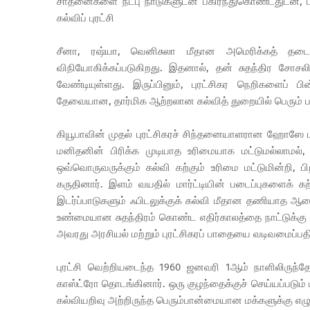
சாதனைகளை நட்பு நாடுகளுடன் பகிர்ந்துகொண்டதுடன், பயிற
கல்விப் புரட்சி
சீனா, ரஷ்யா, வெனிசுலா மீதான அமெரிக்கத் தடைக
விநியோகிக்கப்படுகிறது. இதனால், தன் சுதந்திர சோச
வேண்டியுள்ளது. இருப்பினும், புரட்சிகர நெறிகளைப் 
தேவையான, தார்மிக ஆற்றலான கல்வித் துறையில் பெரும் பா
கியூபாவின் முதல் புரட்சிகரச் சிந்தனையாளரான ஹோஸே மா
மனிதனின் பிரிக்க முடியாத உரிமையாக மட்டுமல்லாமல், சம
ஒவ்வொருவருக்கும் கல்வி கற்கும் உரிமை மட்டுமின்றி, ப
கருதினார். இளம் வயதில் மார்ட்டியின் படைப்புகளைக் கற்ற
இடர்ப்பாடுகளும் ஃபிடலுக்குக் கல்வி மீதான தணியாத ஆசை
உண்மையான சுதந்திரம் கொண்ட எதிர்காலத்தை நாட்டுக்கு உ
அவரது அரசியல் மற்றும் புரட்சிகரப் பாதையை வடிவமைப்பதில்
புரட்சி வெற்றியடைந்த 1960 ஜனவரி 1ஆம் நாளிலிருந்த
காஸ்ட்ரோ தொடங்கினார். ஒரு குழந்தைக்குச் செய்யப்படும்
கல்வியறிவு அற்றிருந்த பெரும்பான்மையான மக்களுக்கு எழ