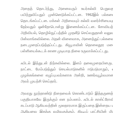
அதைத் தொடர்ந்து, அனைவரும் உயர்கல்வி பெறுவதற்க
பயிற்றுவிப்பதும் முன்னெடுக்கப்பட்டன. 1962இல் பல்க
தொடங்கப்பட்டன. மக்கள் அறிவையும் கல்வி வளர்ச்சியையும
தேர்வதும் ஒன்றோடொன்று இணைக்கப்பட்டன. சோவியத் ஒன்
அறிவியல், தொழில்நுட்பத்தில் முதலீடு செய்வதுதான் வல
பின்வாங்கவில்லை. அதன் விளைவாக, அனைத்துப் பல்கலைக்
நடைமுறைப்படுத்தப்பட்டது. கியூபாவின் தொலைதூர மலை
பள்ளியைக்கூடக் காண முடியாத நிலை உருவாக்கப்பட்டது.
ஃபிடல் இத்துடன் நிற்கவில்லை. இளம் தலைமுறையினர
நாட்டை மேம்படுத்தும் செயல்பாடுகளில் ஈடுபடுமாறும்,
முழக்கங்களை எழுப்புபவர்களாக அன்றி, உணர்வுபூர்வமா
அவர் முயற்சி செய்தார்.
அவரது நூற்றாண்டு நிறைவைக் கொண்டாடும் இத்தருணத்தில
பகுதியாகவே இருக்கும் என நம்பலாம். ஃபிடல் காஸ்ட்ரோவின
கடப்பாடு ஆகியவற்றின் மூலதாரமாக இருப்பதை இன்றைய மாணவ
ஆகியவை இதற்கு வழிவகுக்கும். கியூபப் புரட்சியின் 