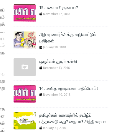
15. பணமா? குணமா?
ப்
November 17, 2018
ும்
ுத்
ூட,
அறிவு வளர்ச்சிக்கு வழிகாட்டும்
்ரோ
புதிர்கள்
டம்
January 28, 2018
ஒரு
ஒழுக்கம் தரும் கல்வி
December 13, 2016
டி,
்று
ாறு
14. மனித உறவுகளை மதிப்போம்!
November 10, 2018
யாத
தமிழர்கள் வரலாற்றில் தமிழ்ப்
தான
புத்தாண்டு எது? தையா? சித்திரையா
தல்
January 23, 2018
ைப்