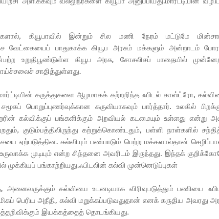
்சி அளிக்கவும் வல்லுநர்களை கியூபா அனுப்பியது.மார்ட்டியின் வழிய
ளால், கியூபாவில் இன்றும் சில மணி நேரம் மட்டுமே மின்சார
லிச வேட்கையைப் பாதுகாக்க கியூப அரசும் மக்களும் அன்றாடம் போ
பின்பற்ற உறுதிபூண்டுள்ள கியூப அரசு, சோசலிசப் பாதையில் முன்னே
ய்ச்சலைச் சாதித்துள்ளது.
ர்ட்டியின் கருத்துகளை ஆழமாகக் கற்றறிந்த ஃபிடல் காஸ்ட்ரோ, கல்வ
ூகப் பொறுப்புணர்வுக்கான கருவியாகவும் பார்த்தார். உலகில் பிறக்க
ிறரின் கல்விக்குப் பங்களிக்கும் அறவியல் கடமையும் உள்ளது என்று அ
தும், குடும்பத்திலிருந்து கற்றுக்கொண்டதும், பள்ளி நாள்களில் சந்தி
யை ஏற்படுத்தின. கல்வியும் பண்பாடும் பெற்ற மக்களால்தான் செழிப்ப
ருவாக்க முடியும் என்ற சிந்தனை அவரிடம் இருந்தது. இந்தக் குறிக்க
 முக்கியப் பங்காற்றியது.ஃபிடலின் கல்வி முன்னெடுப்புகள்
ே, அனைவருக்கும் கல்வியை உடனடியாக விரிவுபடுத்தும் பணியை ஃபி
 மிகப் பெரிய அநீதி, கல்வி மறுக்கப்படுவதுதான் எனக் கருதிய அவரது அர
ுத்தறிவிக்கும் இயக்கத்தைத் தொடங்கியது.